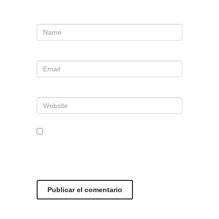
Nombre
*
Correo electrónico
*
Web
Guarda mi nombre, correo
electrónico y web en este
navegador para la próxima vez que
comente.
Este sitio usa Akismet para reducir el