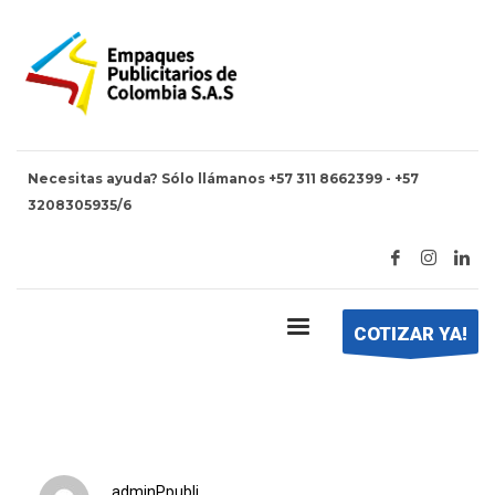
Necesitas ayuda? Sólo llámanos +57 311 8662399 - +57
3208305935/6
HOME
EMPAQUE AL VACÍO – PLÁSTICOS PUBLICITARIOS
Empaque al vacío – Plásticos
publicitarios
COTIZAR YA!
adminPpubli