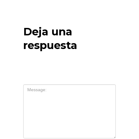
Deja una
respuesta
Tu dirección de correo electrónico no
será publicada.
Los campos
obligatorios están marcados con
*
Comentario
*