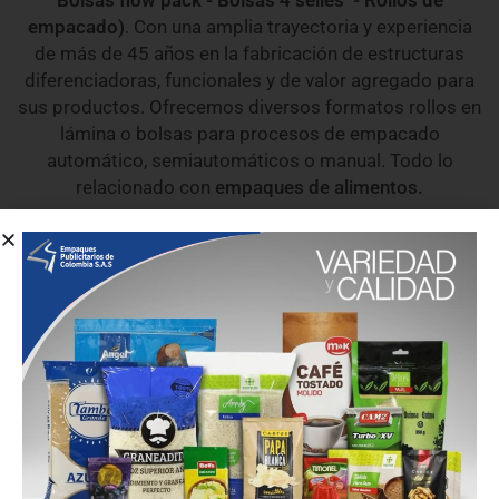
Bolsas flow pack - Bolsas 4 selles - Rollos de
empacado)
. Con una amplia trayectoria y experiencia
de más de 4
5
años en la fabricación de estructuras
diferenciadoras, funcionales y de valor agregado para
sus productos. Ofrecemos diversos formatos rollos en
lámina o bolsas para procesos de empacado
automático, semiautomáticos o manual. Todo lo
relacionado con
empaques de alimentos.
1
2
3
4
5
6
7
EMPAQUES CON ACABADO DE
PAPEL - FABRICADOS CON PAPEL DE
ORIGEN SOSTENIBLE