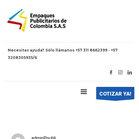
Necesitas ayuda? Sólo llámanos +57 311 8662399 - +57
3208305935/6
HOME
LOGOS PLASTICOS PUB-04
logos plasticos pub-04
COTIZAR YA!
adminPpubli