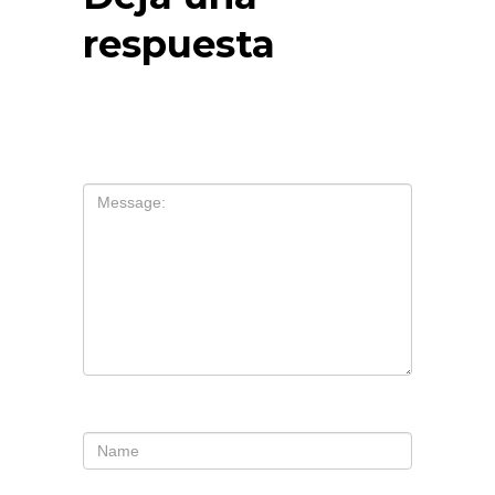
respuesta
Tu dirección de correo electrónico no
será publicada.
Los campos
obligatorios están marcados con
*
Comentario
*
Nombre
*