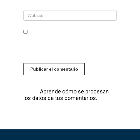
Web
Guarda mi nombre, correo
electrónico y web en este
navegador para la próxima vez que
comente.
Este sitio usa Akismet para reducir el
spam.
Aprende cómo se procesan
los datos de tus comentarios.