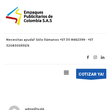
Necesitas ayuda? Sólo llámanos +57 311 8662399 - +57
3208305935/6
HOME
EMPAQUES ECOLÓGICOS
Empaques Ecológicos
COTIZAR YA!
adminPpubli