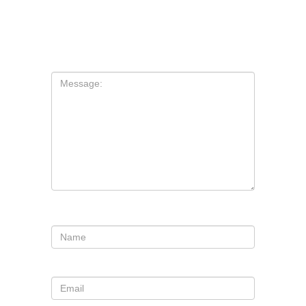
Tu dirección de correo electrónico no
será publicada.
Los campos
obligatorios están marcados con
*
Comentario
*
Nombre
*
Correo electrónico
*