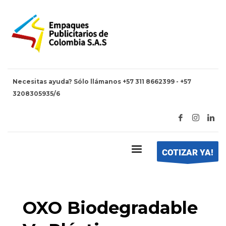
Necesitas ayuda? Sólo llámanos +57 311 8662399 - +57
3208305935/6
HOME
POSTS TAGGED "PLÁSTICOS COMPOSTABLES"
Tag: Plásticos Compostables
COTIZAR YA!
OXO Biodegradable