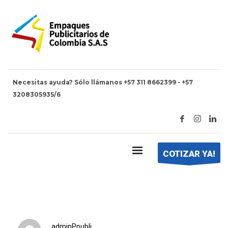
Necesitas ayuda? Sólo llámanos +57 311 8662399 - +57
3208305935/6
HOME
ROLLOS EMPACADO AUTOMÁTICO
rollos empacado automático
COTIZAR YA!
adminPpubli