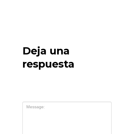
Deja una
respuesta
Tu dirección de correo electrónico no
será publicada.
Los campos
obligatorios están marcados con
*
Comentario
*