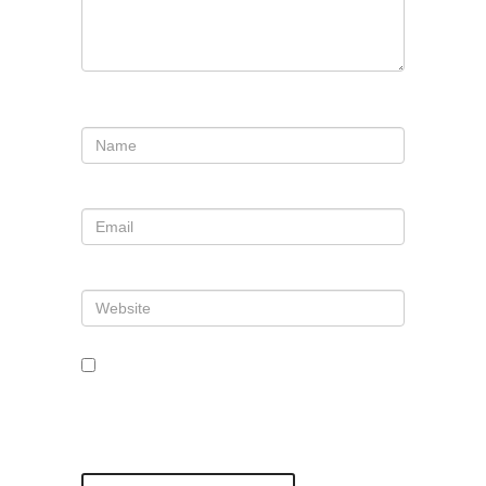
Nombre
*
Correo electrónico
*
Web
Guarda mi nombre, correo
electrónico y web en este
navegador para la próxima vez que
comente.