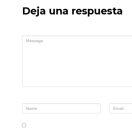
Deja una respuesta
Tu dirección de correo electrónico no será publ
Comentario
*
Nombre
*
Correo e
Guarda mi nombre, correo electrónico y web