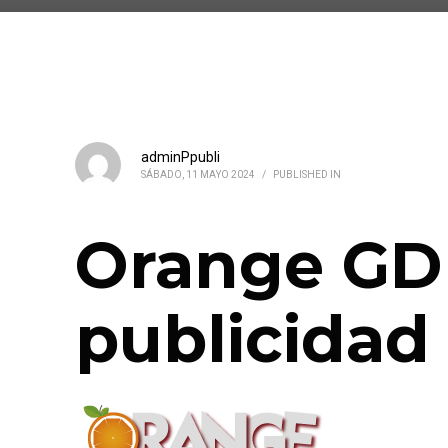
adminPpubli
SÁBADO, 11 MAYO 2024
/
PUBLISHED IN
Orange GD
publicidad