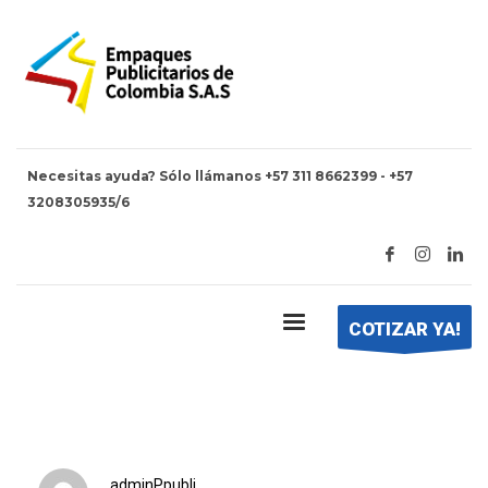
Necesitas ayuda? Sólo llámanos +57 311 8662399 - +57
3208305935/6
HOME
JOSÉ LUIS BERNAL
José Luis Bernal
COTIZAR YA!
adminPpubli