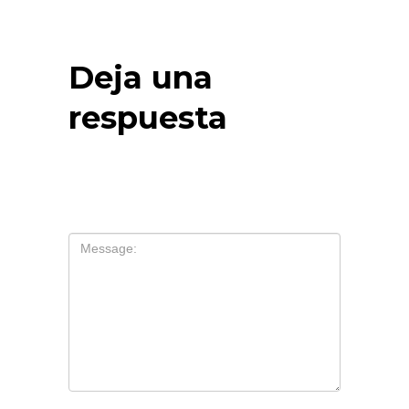
Deja una
respuesta
Tu dirección de correo electrónico no
será publicada.
Los campos
obligatorios están marcados con
*
Comentario
*