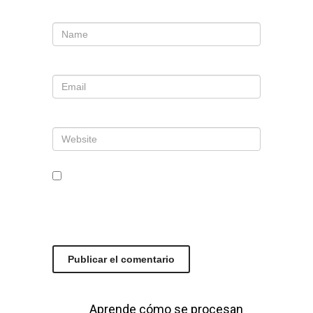
Nombre
*
Correo electrónico
*
Web
Guarda mi nombre, correo
electrónico y web en este
navegador para la próxima vez que
comente.
Este sitio usa Akismet para reducir el
spam.
Aprende cómo se procesan