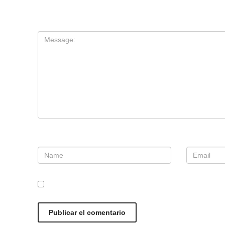
Tu dirección de correo electrónico no será publ
Comentario
*
Nombre
*
Correo e
Guarda mi nombre, correo electrónico y web