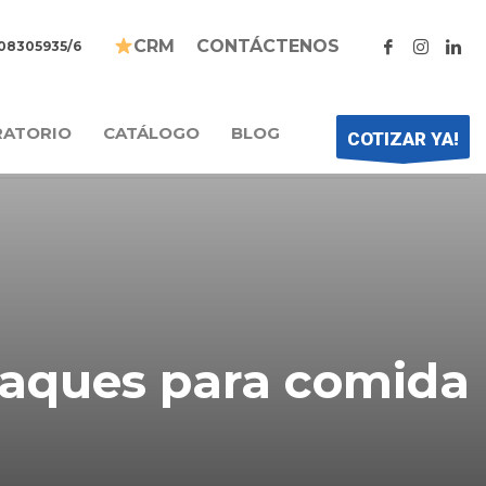
CONTÁCTENOS
CRM
208305935/6
RATORIO
CATÁLOGO
BLOG
COTIZAR YA!
ques para comida