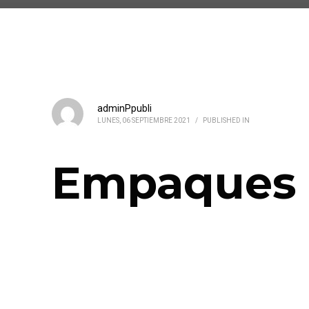
adminPpubli
LUNES, 06 SEPTIEMBRE 2021
/
PUBLISHED IN
Empaques 
Empaques para comida