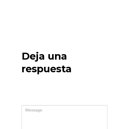
Deja una
respuesta
Tu dirección de correo electrónico no
será publicada.
Los campos
obligatorios están marcados con
*
Comentario
*