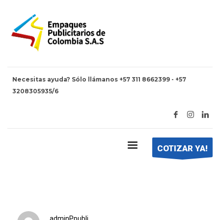
Necesitas ayuda? Sólo llámanos +57 311 8662399 - +57
3208305935/6
HOME
DISEÑO SIN TÍTULO – 2025-05-05T100412.413
Diseño sin título – 2025-05-
05T100412.413
COTIZAR YA!
adminPpubli