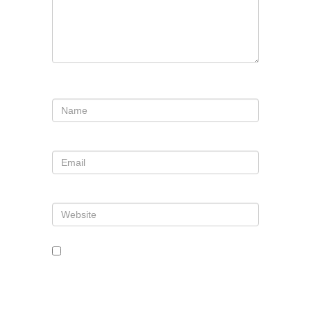
Nombre
*
Correo electrónico
*
Web
Guarda mi nombre, correo
electrónico y web en este
navegador para la próxima vez que
comente.