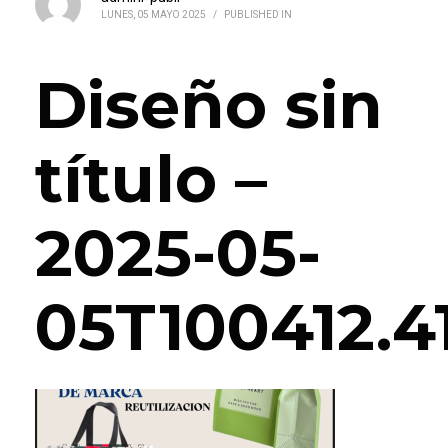
LUNES, 05 MAYO 2025
/
PUBLISHED IN
Diseño sin
título –
2025-05-
05T100412.4