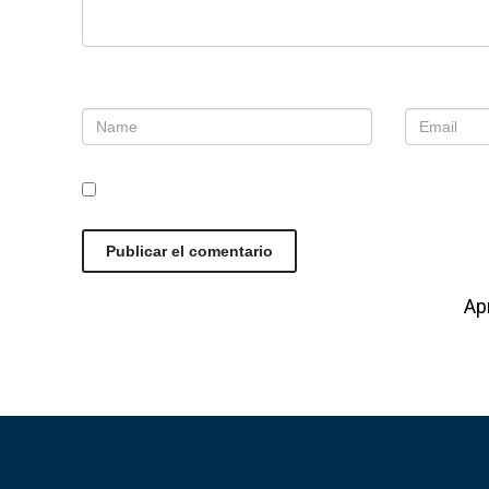
Nombre
*
Correo e
Guarda mi nombre, correo electrónico y web
Este sitio usa Akismet para reducir el spam.
Ap