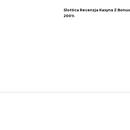
Slottica Recenzja Kasyna Z Bonu
200%
icada.
Los campos obligatorios están marcados con
*