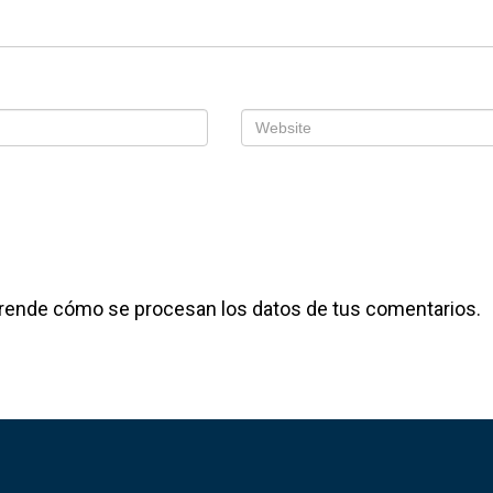
lectrónico
*
Web
 en este navegador para la próxima vez que comente.
rende cómo se procesan los datos de tus comentarios.