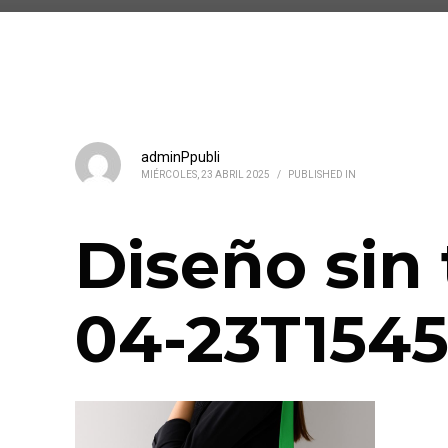
adminPpubli
MIÉRCOLES, 23 ABRIL 2025
/
PUBLISHED IN
Diseño sin 
04-23T1545