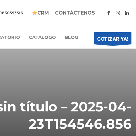
CONTÁCTENOS
CRM
208305935/6
RATORIO
CATÁLOGO
BLOG
COTIZAR YA!
in título – 2025-04-
23T154546.856