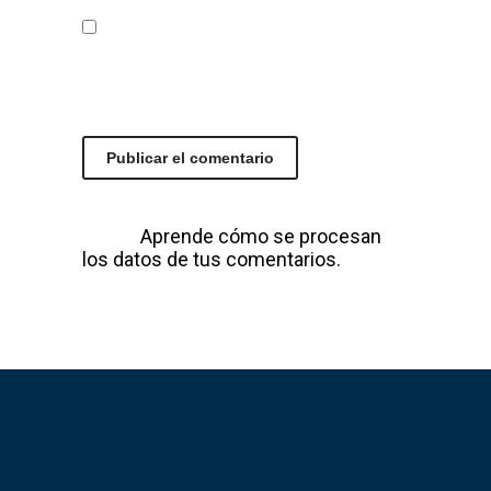
Guarda mi nombre, correo
electrónico y web en este
navegador para la próxima vez que
comente.
Este sitio usa Akismet para reducir el
spam.
Aprende cómo se procesan
los datos de tus comentarios.