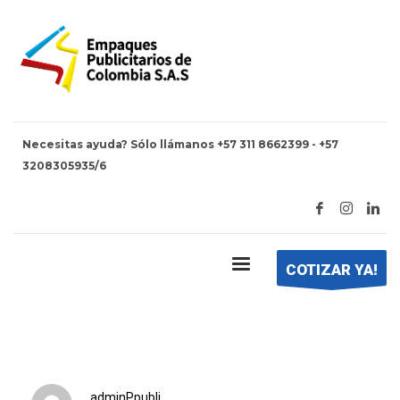
Necesitas ayuda? Sólo llámanos +57 311 8662399 - +57
3208305935/6
HOME
BOLSAS PUBLICITARIAS
bolsas publicitarias
COTIZAR YA!
adminPpubli