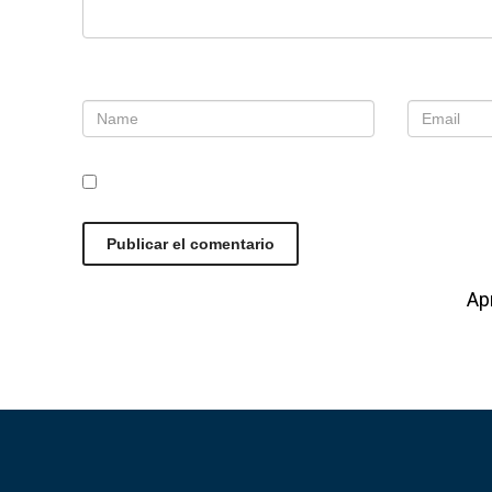
Nombre
*
Correo e
Guarda mi nombre, correo electrónico y web
Este sitio usa Akismet para reducir el spam.
Ap