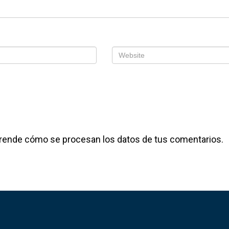
lectrónico
*
Web
 en este navegador para la próxima vez que comente.
rende cómo se procesan los datos de tus comentarios.