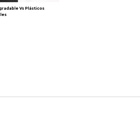
radable Vs Plásticos
les
icada.
Los campos obligatorios están marcados con
*