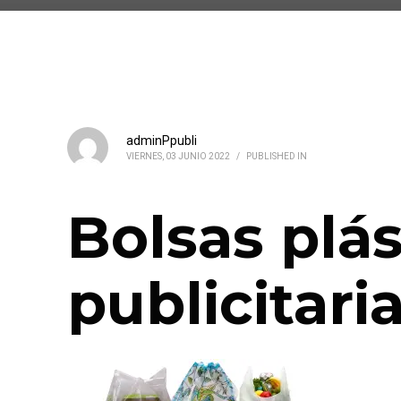
adminPpubli
VIERNES, 03 JUNIO 2022
/
PUBLISHED IN
Bolsas plás
publicitari