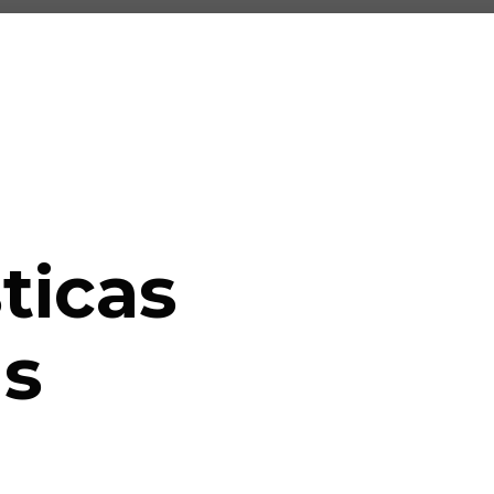
ticas
as