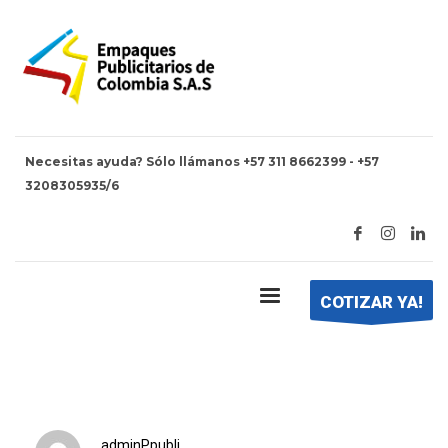
Necesitas ayuda? Sólo llámanos +57 311 8662399 - +57
3208305935/6
HOME
BOLSA ZIPPER
bolsa zipper
COTIZAR YA!
adminPpubli