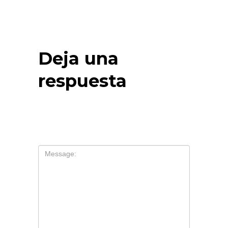
Deja una
respuesta
Tu dirección de correo electrónico no
será publicada.
Los campos
obligatorios están marcados con
*
Comentario
*