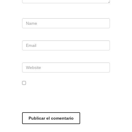
Nombre
*
Correo electrónico
*
Web
Guarda mi nombre, correo
electrónico y web en este
navegador para la próxima vez que
comente.