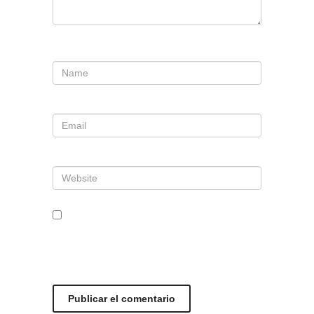
Nombre
*
Correo electrónico
*
Web
Guarda mi nombre, correo
electrónico y web en este
navegador para la próxima vez que
comente.