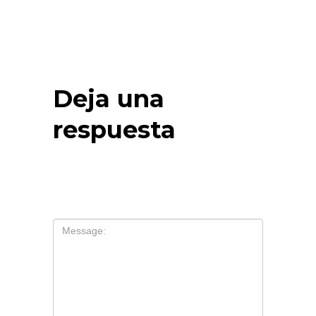
Deja una
respuesta
Tu dirección de correo electrónico no
será publicada.
Los campos
obligatorios están marcados con
*
Comentario
*