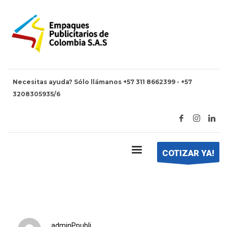
Necesitas ayuda? Sólo llámanos +57 311 8662399 - +57
3208305935/6
HOME
BOLSAS PLANAS LAMINADAS
Bolsas planas laminadas
COTIZAR YA!
adminPpubli