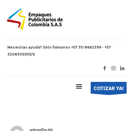
Necesitas ayuda? Sólo llámanos +57 311 8662399 - +57
3208305935/6
HOME
AGROQUÍMICOS
agroquímicos
COTIZAR YA!
adminPpubli