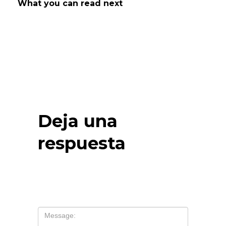
What you can read next
Deja una
respuesta
Tu dirección de correo electrónico no
será publicada.
Los campos
obligatorios están marcados con
*
Comentario
*