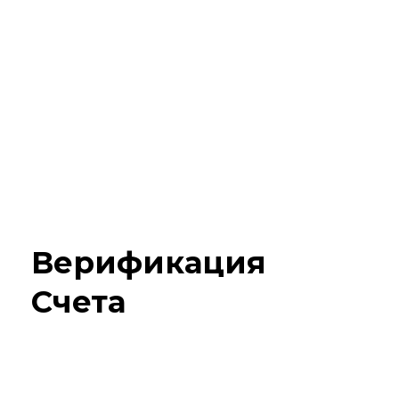
Их предсказания основываются на знании в
сфере того или иного вида спорта, а также на
персональном опыте.
Эти эксперты могут давать советы по поводу
спортивных событий в какой-либо доступной для
игроков форме.
Последние в свою очередь учитывают или не
учитывают эту информацию в своих
индивидуальных прогнозах, когда они делают
ставки.
Спорт часто бывает непредсказуем и результаты
очередного футбольного матча или
баскетбольной игры могут вас очень удивить.
Верификация
Счета
Инсталляция осуществляется с официального
сайта.
Последнюю версию APK можно скачать с
нашего сайта.