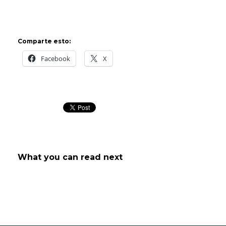
Изначально букмекерская компания Мостбет
предлагала своим клиентам игру со своего ПК
или с мобильной версии, чуть позже появился
софт для Андроида.
Comparte esto:
Facebook
X
What you can read next