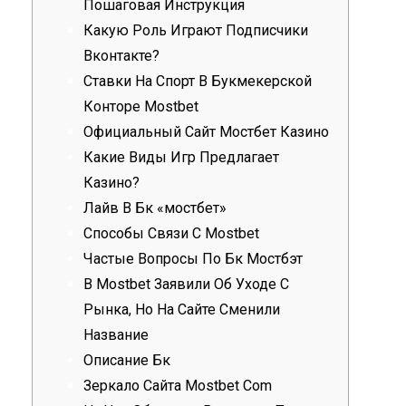
Пошаговая Инструкция
Какую Роль Играют Подписчики
Вконтакте?
Ставки На Спорт В Букмекерской
Конторе Mostbet
Официальный Сайт Мостбет Казино
Какие Виды Игр Предлагает
Казино?
Лайв В Бк «мостбет»
Способы Связи С Mostbet
Частые Вопросы По Бк Мостбэт
В Mostbet Заявили Об Уходе С
Рынка, Но На Сайте Сменили
Название
Описание Бк
Зеркало Сайта Mostbet Com