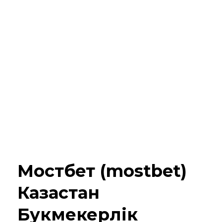
Турниры с крупным призовым фондом
проводятся в Mostbetkz каждую неделю.
Открыв данную вкладку перед вами развернется
список слотов, мы приведём самые
востребованные.
Начисление фрибета проходит в соответствии с
количеством дней, в которые каппер делал
ставки.
Размер фрибета увеличивается через 2, a few, 10,
15, 20, 25, 30 и 35 дней постоянных ставок.
Материал, на этой странице, не является
рекламой азартных игр, букмекеров, ставок на
спорт, и имеет исключительно информационный
характер.
Все сделанные ставки можно найти в профиле
игрока, в разделе «История ставок».
Мостбет (mostbet)
Казақстан
Букмекерлік