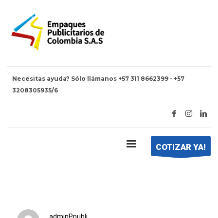
Necesitas ayuda? Sólo llámanos +57 311 8662399 - +57
3208305935/6
HOME
T1.JPG
t1.jpg
COTIZAR YA!
adminPpubli