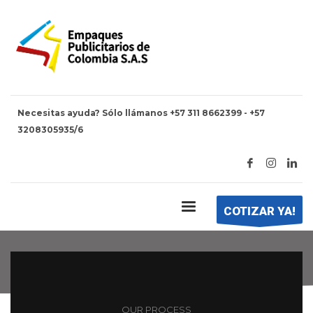
Necesitas ayuda? Sólo llámanos +57 311 8662399 - +57
3208305935/6
Our Process
COTIZAR YA!
OUR PROCESS