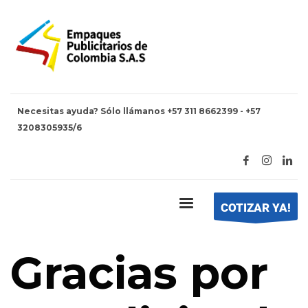
Necesitas ayuda? Sólo llámanos +57 311 8662399 - +57
3208305935/6
HOME
GRACIAS POR TU SOLICITUD
Gracias por tu solicitud
COTIZAR YA!
Gracias por